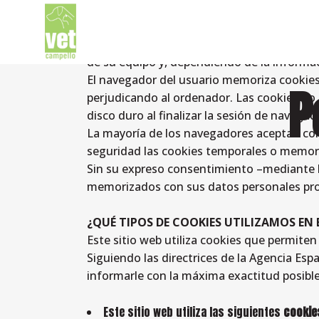
¿QUÉ SON LAS COOKIES?
Cookie es un fichero que se descarga en s
Las cookies permiten a una página web, ent
de su equipo y, dependiendo de la informac
El navegador del usuario memoriza cookies
P
perjudicando al ordenador. Las cookies no 
disco duro al finalizar la sesión de navega
La mayoría de los navegadores aceptan com
seguridad las cookies temporales o memor
Sin su expreso consentimiento –mediante la
memorizados con sus datos personales pro
¿QUÉ TIPOS DE COOKIES UTILIZAMOS EN 
Este sitio web utiliza cookies que permiten
Siguiendo las directrices de la Agencia Es
informarle con la máxima exactitud posible
Este sitio web utiliza las siguientes
cookie