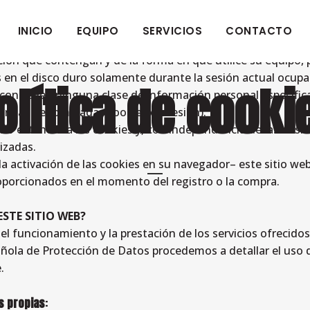
u ordenador al acceder a determinadas páginas web.
INICIO
EQUIPO
SERVICIOS
CONTACTO
re otras cosas, almacenar y recuperar información sobre l
ión que contengan y de la forma en que utilice su equipo, p
 en el disco duro solamente durante la sesión actual ocu
olítica de cooki
contienen ninguna clase de información personal específica
dor (las denominadas cookies de sesión).
o estándar a las cookies y, con independencia de las mism
izadas.
 activación de las cookies en su navegador– este sitio web
porcionados en el momento del registro o la compra.
ESTE SITIO WEB?
 el funcionamiento y la prestación de los servicios ofrecido
pañola de Protección de Datos procedemos a detallar el uso 
.
s propias
: