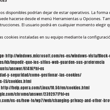
KIES
ios disponibles podrían dejar de estar operativos. La forma 
uede hacerse desde el menú Herramientas u Opciones. Tam
rucciones. El usuario podrá en cualquier momento elegir q
las cookies instaladas en su equipo mediante la configuraci
dge:
http://windows.microsoft.com/es-es/windows-vista/Block-
/es/kb/impedir-que-los-sitios-web-guarden-sus-preferencia
ounts/answer/61416?hl=es
cidad-y-seguridad/como-gestionar-las-cookies/
es-ES/cookies.html
:
http://help.opera.com/Linux/10.50/en/cookies.html
ogle.com/chrome/answer/2392971?hl=es
.com/es-es/how-to/wp7/web/changing-privacy-and-other-bro