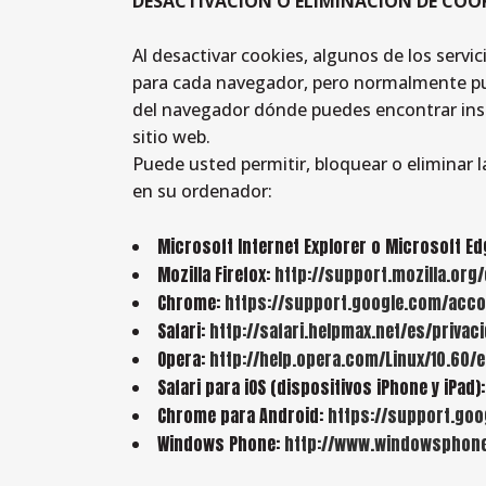
DESACTIVACIÓN O ELIMINACIÓN DE COO
Al desactivar cookies, algunos de los servic
para cada navegador, pero normalmente p
del navegador dónde puedes encontrar inst
sitio web.
Puede usted permitir, bloquear o eliminar 
en su ordenador:
Microsoft Internet Explorer o Microsoft E
Mozilla Firefox:
http://support.mozilla.org
Chrome:
https://support.google.com/acc
Safari:
http://safari.helpmax.net/es/priva
Opera:
http://help.opera.com/Linux/10.60/
Safari para iOS (dispositivos iPhone y iPad)
Chrome para Android:
https://support.go
Windows Phone:
http://www.windowsphone