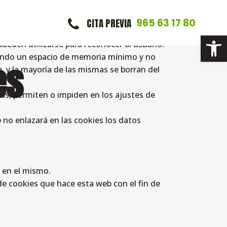
CITA PREVIA
965 63 17 80
os hábitos de navegación de un usuario o
Abrir 
ueden utilizarse para reconocer al usuario.
pando un espacio de memoria mínimo y no
es
, y la mayoría de las mismas se borran del
as, permiten o impiden en los ajustes de
 no enlazará en las cookies los datos
s en el mismo.
de cookies que hace esta web con el fin de