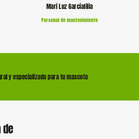
Mari Luz Garciafilia
Personal de mantenimiento
ral y especializada para tu mascota
a de