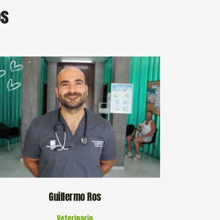
os
Guillermo Ros
Veterinario