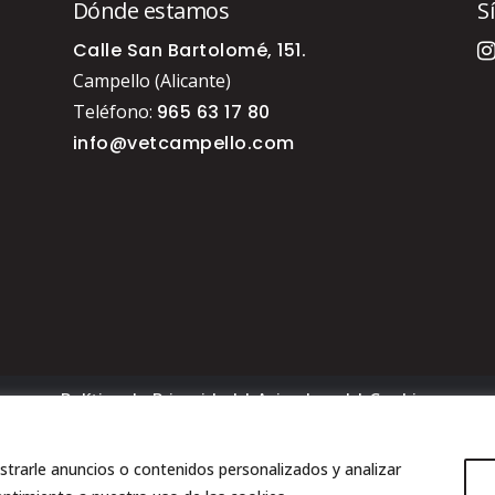
Dónde estamos
S
Calle San Bartolomé, 151.
Campello (Alicante)
Teléfono:
965 63 17 80
info@vetcampello.com
Política de Privacidad
|
Aviso Legal
|
Cookies
© Copyright
+QueVets 2024
trarle anuncios o contenidos personalizados y analizar