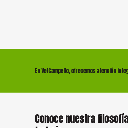
En VetCampello, ofrecemos atención integ
Conoce nuestra filosofí